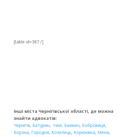
[table id=387 /]
Інші міста Чернігівської області, де можна
знайти адвокатів:
Чернігів
,
Батурин
,
Ічня,
Бахмач
,
Бобровиця
,
Борзна
,
Городня
,
Козелець
,
Корюківка
,
Мена
,