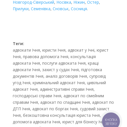
Новгород-Сіверський
,
Носівка
,
Ніжин
,
Остер
,
Прилуки
,
Семенівка
,
Сновськ
,
Сосниця
.
Теги:
адвокати Ічня, юристи Ічня, адвокат у Ічні, юрист
Ічня, правова допомога Ічня, консультація
адвоката Ічня, послуги адвоката Ічня, кращі
адвокати Ічня, захист у судах Ічня, підготовка
документів Ічня, аналіз договорів Ічня, супровід
угод Ічня, кримінальний адвокат Ічня, цивільний
адвокат Ічня, адміністративні справи Ічня,
господарські справи Ічня, адвокат по сімейним
справам Ічня, адвокат по спадщині Ічня, адвокат по
ДТП Ічня, адвокат по боргах Ічня, судовий захист
Ічня, безкоштовна консультація юриста Ічня,
КНОПКА
допомога адвоката Ічня, юрист для бізнесу Ічня,
ЗВ'ЯЗКУ