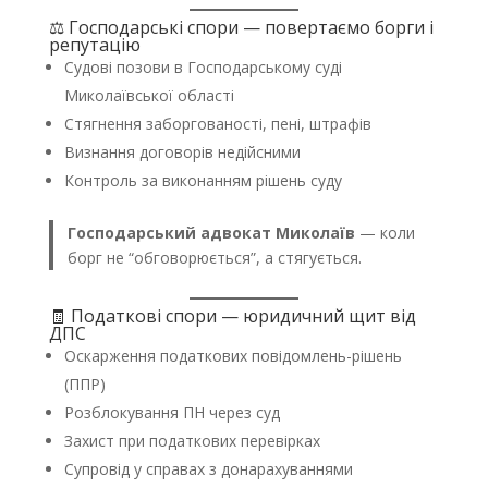
⚖️ Господарські спори — повертаємо борги і
репутацію
Судові позови в Господарському суді
Миколаївської області
Стягнення заборгованості, пені, штрафів
Визнання договорів недійсними
Контроль за виконанням рішень суду
Господарський адвокат Миколаїв
— коли
борг не “обговорюється”, а стягується.
🧾 Податкові спори — юридичний щит від
ДПС
Оскарження податкових повідомлень-рішень
(ППР)
Розблокування ПН через суд
Захист при податкових перевірках
Супровід у справах з донарахуваннями