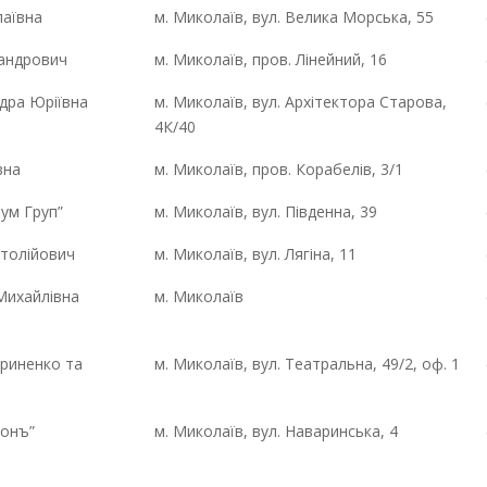
лаївна
м. Миколаїв, вул. Велика Морська, 55
сандрович
м. Миколаїв, пров. Лінейний, 16
дра Юріївна
м. Миколаїв, вул. Архітектора Старова,
4К/40
вна
м. Миколаїв, пров. Корабелів, 3/1
ум Груп”
м. Миколаїв, вул. Південна, 39
атолійович
м. Миколаїв, вул. Лягіна, 11
Михайлівна
м. Миколаїв
риненко та
м. Миколаїв, вул. Театральна, 49/2, оф. 1
конъ”
м. Миколаїв, вул. Наваринська, 4