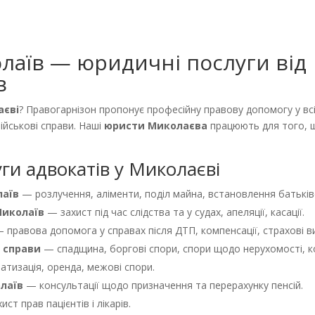
лаїв — юридичні послуги від
в
аєві
? Правогарнізон пропонує професійну правову допомогу у всіх
військові справи. Наші
юристи Миколаєва
працюють для того, щ
ги адвокатів у Миколаєві
лаїв
— розлучення, аліменти, поділ майна, встановлення батьківс
Миколаїв
— захист під час слідства та у судах, апеляції, касації.
 правова допомога у справах після ДТП, компенсації, страхові в
і справи
— спадщина, боргові спори, спори щодо нерухомості, к
тизація, оренда, межові спори.
лаїв
— консультації щодо призначення та перерахунку пенсій.
ст прав пацієнтів і лікарів.