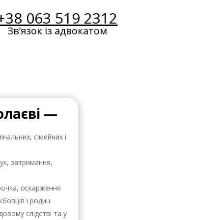
+38 063 519 2312
Звʼязок із адвокатом
олаєві —
інальних, сімейних і
ук, затримання,
трочка, оскарження
бовців і родин.
довому слідстві та у