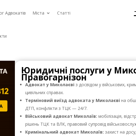
ог Адвокатів
Міста
Статті
кти
Юридичні послуги у Мик
Правогарнізон
Адвокат у Миколаєві
з досвідом у військових, крим
цивільних справах.
Терміновий виїзд адвоката у Миколаєві
на обш
ДТП, конфлікти з ТЦК — 24/7.
Військовий адвокат Миколаїв:
мобілізація, відс
рішень ТЦК та ВЛК, правовий супровід військовослуж
Кримінальний адвокат Миколаїв:
захист на досу