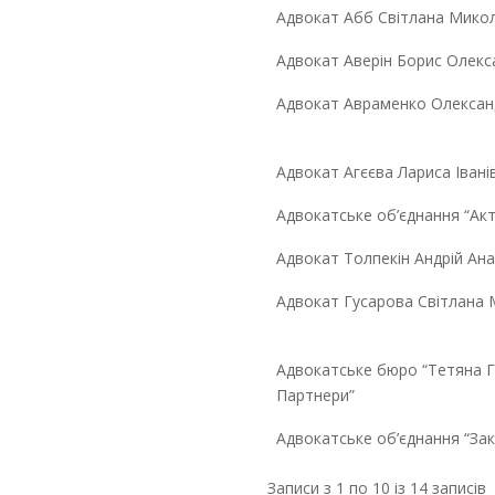
Адвокат Абб Світлана Мико
Адвокат Аверін Борис Олек
Адвокат Авраменко Олексан
Адвокат Агєєва Лариса Івані
Адвокатське об’єднання “Акт
Адвокат Толпекін Андрій Ан
Адвокат Гусарова Світлана 
Адвокатське бюро “Тетяна Г
Партнери”
Адвокатське об’єднання “За
Записи з 1 по 10 із 14 записів