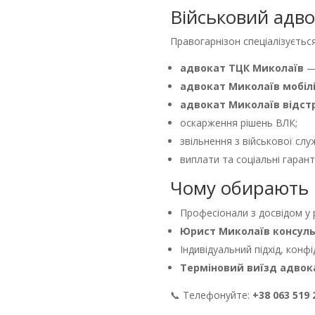
Військовий адв
Правогарнізон спеціалізується
адвокат ТЦК Миколаїв
— 
адвокат Миколаїв мобілі
адвокат Миколаїв відст
оскарження рішень ВЛК;
звільнення з військової слу
виплати та соціальні гаранті
Чому обирають 
Професіонали з досвідом у р
Юрист Миколаїв консуль
Індивідуальний підхід, конфі
Терміновий виїзд адвок
📞 Телефонуйте:
+38 063 519 