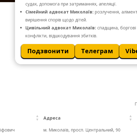
судах, допомога при затриманнях, апеляції.
Сімейний адвокат Миколаїв:
розлучення, алімент
вирішення спорів щодо дітей.
Цивільний адвокат Миколаїв:
спадщина, боргові 
конфлікти, відшкодування збитків.
Подзвонити
Телеграм
Vib
П
Адреса
сіфович
м. Миколаїв, просп. Центральний, 90