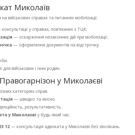
окат Миколаїв
 на військових справах та питаннях мобілізації:
консультації у справах, пов’язаних з ТЦК;
зація
— оскарження незаконних дій при мобілізації;
рочка
— оформлення документів на відстрочку;
жби;
ї для військових і їхніх родин.
Правогарнізон у Миколаєві
ізних категоріях справ.
тація
— швидко та якісно.
денційність, результативність.
ата у Миколаєві
у будь-який час.
23 12
— консультація адвоката у Миколаєві без зволікань.