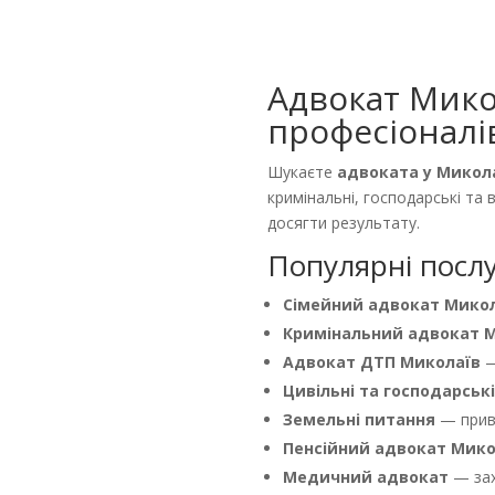
Адвокат Мико
професіоналі
Шукаєте
адвоката у Микол
кримінальні, господарські та 
досягти результату.
Популярні послу
Сімейний адвокат Мико
Кримінальний адвокат 
Адвокат ДТП Миколаїв
—
Цивільні та господарськ
Земельні питання
— прива
Пенсійний адвокат Мико
Медичний адвокат
— захи