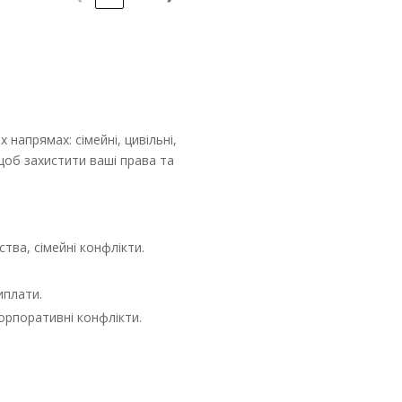
 напрямах: сімейні, цивільні,
об захистити ваші права та
тва, сімейні конфлікти.
иплати.
орпоративні конфлікти.