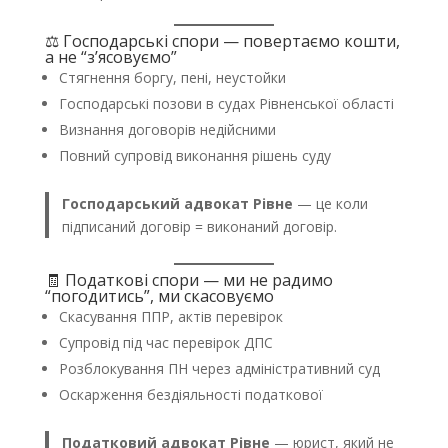
⚖️ Господарські спори — повертаємо кошти,
а не “з’ясовуємо”
Стягнення боргу, пені, неустойки
Господарські позови в судах Рівненської області
Визнання договорів недійсними
Повний супровід виконання рішень суду
Господарський адвокат Рівне
— це коли
підписаний договір = виконаний договір.
🧾 Податкові спори — ми не радимо
“погодитись”, ми скасовуємо
Скасування ППР, актів перевірок
Супровід під час перевірок ДПС
Розблокування ПН через адміністративний суд
Оскарження бездіяльності податкової
Податковий адвокат Рівне
— юрист, який не