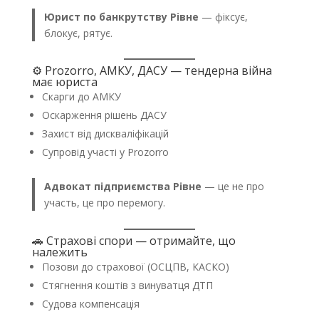
Юрист по банкрутству Рівне
— фіксує,
блокує, рятує.
⚙️ Prozorro, АМКУ, ДАСУ — тендерна війна
має юриста
Скарги до АМКУ
Оскарження рішень ДАСУ
Захист від дискваліфікацій
Супровід участі у Prozorro
Адвокат підприємства Рівне
— це не про
участь, це про перемогу.
🚗 Страхові спори — отримайте, що
належить
Позови до страхової (ОСЦПВ, КАСКО)
Стягнення коштів з винуватця ДТП
Судова компенсація