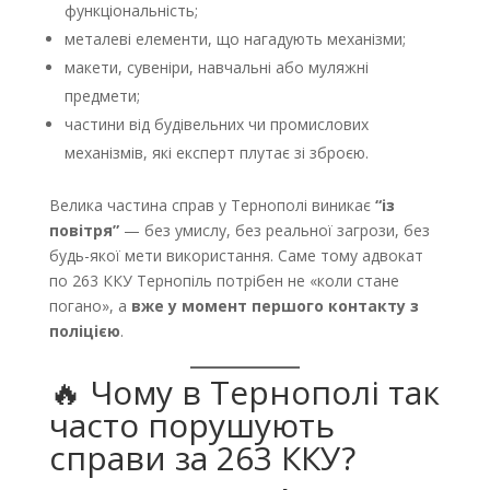
функціональність;
металеві елементи, що нагадують механізми;
макети, сувеніри, навчальні або муляжні
предмети;
частини від будівельних чи промислових
механізмів, які експерт плутає зі зброєю.
Велика частина справ у Тернополі виникає
“із
повітря”
— без умислу, без реальної загрози, без
будь-якої мети використання. Саме тому адвокат
по 263 ККУ Тернопіль потрібен не «коли стане
погано», а
вже у момент першого контакту з
поліцією
.
🔥 Чому в Тернополі так
часто порушують
справи за 263 ККУ?