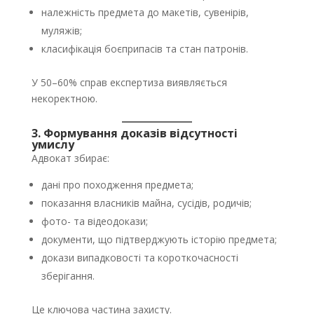
належність предмета до макетів, сувенірів,
муляжів;
класифікація боєприпасів та стан патронів.
У 50–60% справ експертиза виявляється
некоректною.
3. Формування доказів відсутності
умислу
Адвокат збирає:
дані про походження предмета;
показання власників майна, сусідів, родичів;
фото- та відеодокази;
документи, що підтверджують історію предмета;
докази випадковості та короткочасності
зберігання.
Це ключова частина захисту.