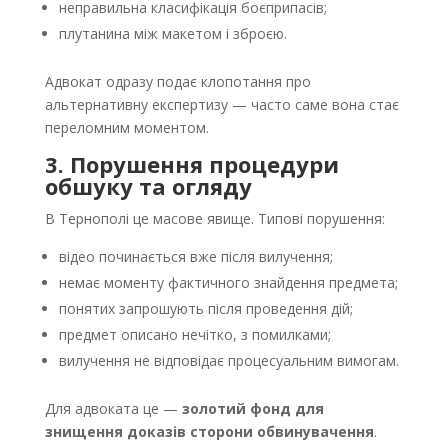
неправильна класифікація боєприпасів;
плутанина між макетом і зброєю.
Адвокат одразу подає клопотання про
альтернативну експертизу — часто саме вона стає
переломним моментом.
3. Порушення процедури
обшуку та огляду
В Тернополі це масове явище. Типові порушення:
відео починається вже після вилучення;
немає моменту фактичного знайдення предмета;
понятих запрошують після проведення дій;
предмет описано нечітко, з помилками;
вилучення не відповідає процесуальним вимогам.
Для адвоката це —
золотий фонд для
знищення доказів сторони обвинувачення
.