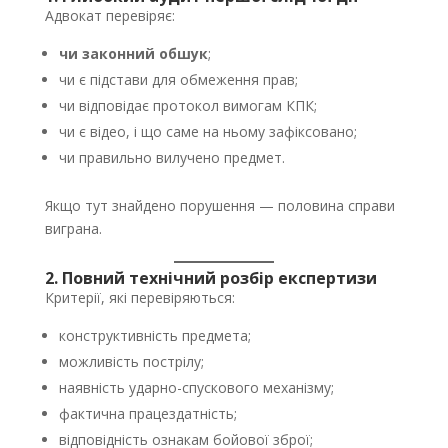
Адвокат перевіряє:
чи законний обшук
;
чи є підстави для обмеження прав;
чи відповідає протокол вимогам КПК;
чи є відео, і що саме на ньому зафіксовано;
чи правильно вилучено предмет.
Якщо тут знайдено порушення — половина справи
виграна.
2. Повний технічний розбір експертизи
Критерії, які перевіряються:
конструктивність предмета;
можливість пострілу;
наявність ударно-спускового механізму;
фактична працездатність;
відповідність ознакам бойової зброї;