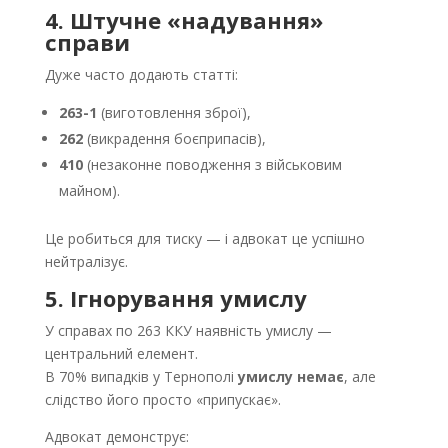
4. Штучне «надування»
справи
Дуже часто додають статті:
263-1
(виготовлення зброї),
262
(викрадення боєприпасів),
410
(незаконне поводження з військовим
майном).
Це робиться для тиску — і адвокат це успішно
нейтралізує.
5. Ігнорування умислу
У справах по 263 ККУ наявність умислу —
центральний елемент.
В 70% випадків у Тернополі
умислу немає
, але
слідство його просто «припускає».
Адвокат демонструє: