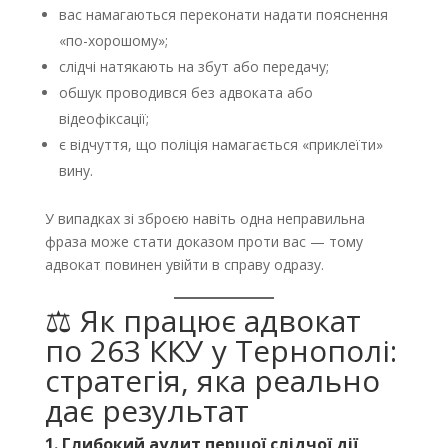
вас намагаються переконати надати пояснення
«по-хорошому»;
слідчі натякають на збут або передачу;
обшук проводився без адвоката або
відеофіксації;
є відчуття, що поліція намагається «приклеїти»
вину.
У випадках зі зброєю навіть одна неправильна
фраза може стати доказом проти вас — тому
адвокат повинен увійти в справу одразу.
⚖️ Як працює адвокат
по 263 ККУ у Тернополі:
стратегія, яка реально
дає результат
1. Глибокий аудит першої слідчої дії