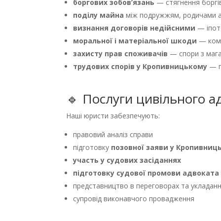
боргових зобов’язань
— стягнення боргі
поділу майна
між подружжям, родичами а
визнання договорів недійсними
— іпот
моральної і матеріальної шкоди
— комп
захисту прав споживачів
— спори з мага
трудових спорів у Кропивницькому
— п
🔹 Послуги цивільного 
Наші юристи забезпечують:
правовий аналіз справи
підготовку
позовної заяви у Кропивниц
участь у судових засіданнях
підготовку судової промови адвоката 
представництво в переговорах та укладан
супровід виконавчого провадження