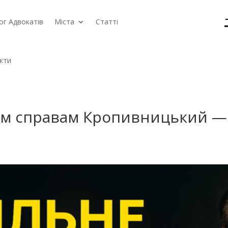
ог Адвокатів
Міста
Статті
кти
им справам Кропивницький — 