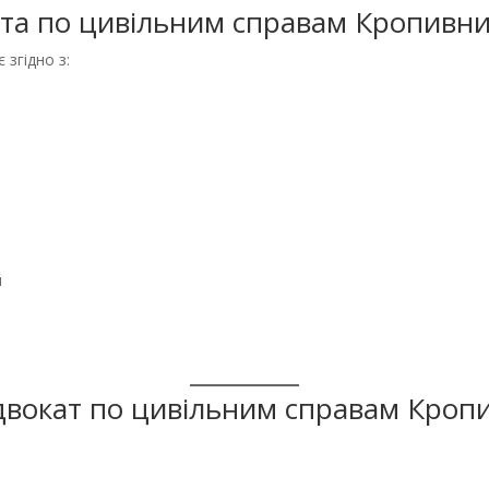
та по цивільним справам Кропивн
є згідно з:
й
 адвокат по цивільним справам Кро