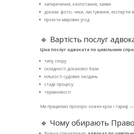
заперечення, клопотання, заяви
докази: фото, чеки, листування, експертні 
проєкти мирових угод
🔹 Вартість послуг адво
Ціна послуг адвоката по цивільним спр
типу спору
складності доказової бази
кількості судових засідань
стадії процесу
терміновості
Ми працюємо прозоро: кожен крок і тариф — 
🔹 Чому обирають Право
Вузька спеціалізація:
адвокат по цивіль