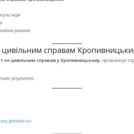
нсультація
а
онання рішення
о цивільним справам Кропивницьки
т по цивільним справам у Кропивницькому
, проаналізує сп
печимо результат.
ьку діяльність»