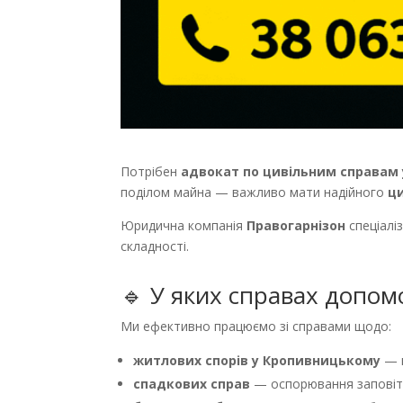
Потрібен
адвокат по цивільним справам
поділом майна — важливо мати надійного
ц
Юридична компанія
Правогарнізон
спеціаліз
складності.
🔹 У яких справах допо
Ми ефективно працюємо зі справами щодо:
житлових спорів у Кропивницькому
— в
спадкових справ
— оспорювання заповіту