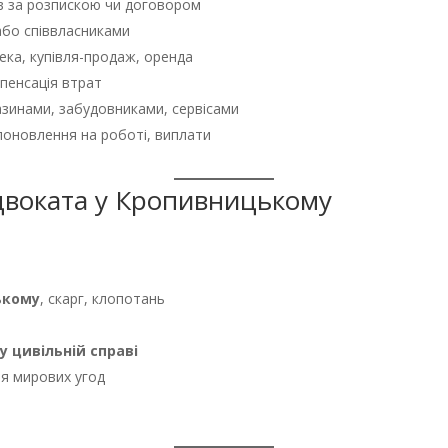
в за розпискою чи договором
бо співвласниками
ека, купівля-продаж, оренда
енсація втрат
зинами, забудовниками, сервісами
оновлення на роботі, виплати
адвоката у Кропивницькому
ькому
, скарг, клопотань
у цивільній справі
ня мирових угод