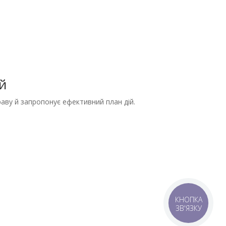
й
раву й запропонує ефективний план дій.
КНОПКА
ЗВ'ЯЗКУ