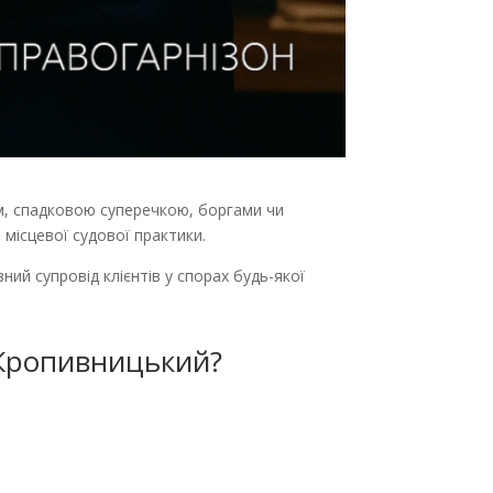
м, спадковою суперечкою, боргами чи
і місцевої судової практики.
ний супровід клієнтів у спорах будь-якої
 Кропивницький?