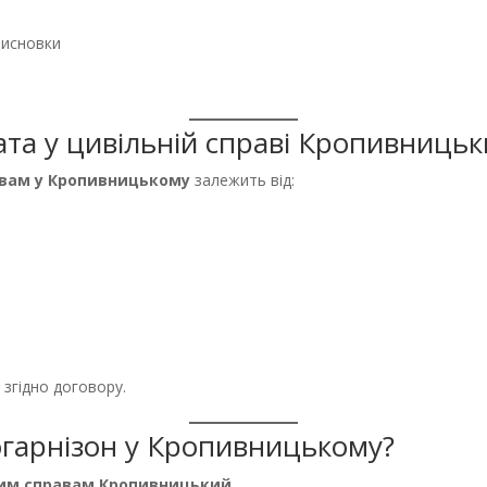
висновки
ката у цивільній справі Кропивниць
авам у Кропивницькому
залежить від:
згідно договору.
гарнізон у Кропивницькому?
ним справам Кропивницький