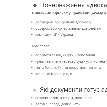
🔹 Повноваження адвока
Цивільний адвокат у Кропивницькому
ді
договором про правову допомогу
ордером або нотаріальною довіреністю
вимогами ЦПК України
Має право:
подавати заяви, скарги, клопотання
представляти інтереси у судах усіх інстанці
діяти без особистої присутності клієнта
укладати мирові угоди
🔹 Які документи готує
позовні заяви, апеляції, пояснення
договір, ордер, довіреність