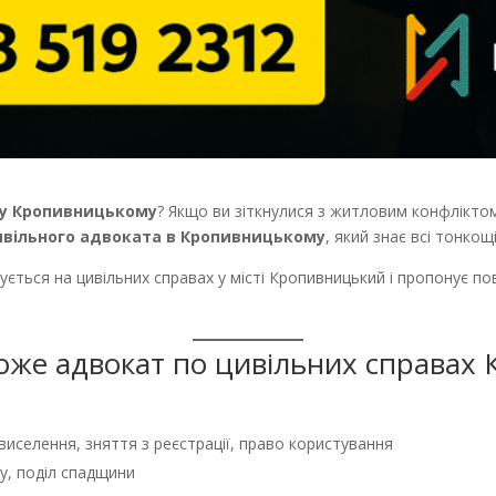
 у Кропивницькому
? Якщо ви зіткнулися з житловим конфлікто
ивільного адвоката в Кропивницькому
, який знає всі тонкощ
ується на цивільних справах у місті Кропивницький і пропонує пов
може адвокат по цивільних справах
иселення, зняття з реєстрації, право користування
, поділ спадщини