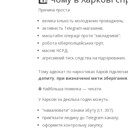
Причина проста:
велика кількість молодіжних проваджень;
активність Telegram-магазинів;
масштабні операції проти “закладчиків”;
робота кіберполіцейських груп;
масові НСРД;
агресивний тиск слідства на підозрюваних.
Тому адвокат по наркотиках Харків підключає
допиту
,
при визначенні мети зберігання
⛔ Найбільша помилка — чекати.
У Харкові за декілька годин можуть:
“намалювати” ознаки збуту (ст. 307);
прив’язати людину до Telegram-каналу;
оформити контрольну закупку;