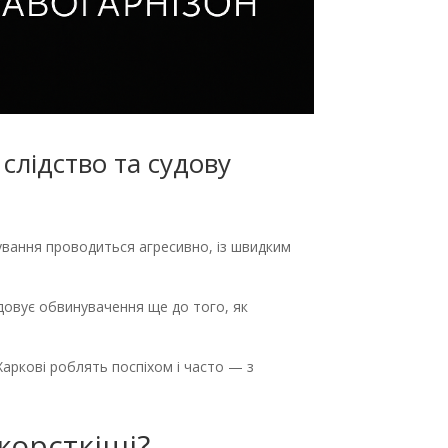
 слідство та судову
дування проводиться агресивно, із швидким
удовує обвинувачення ще до того, як
Харкові роблять поспіхом і часто — з
жорсткіші?