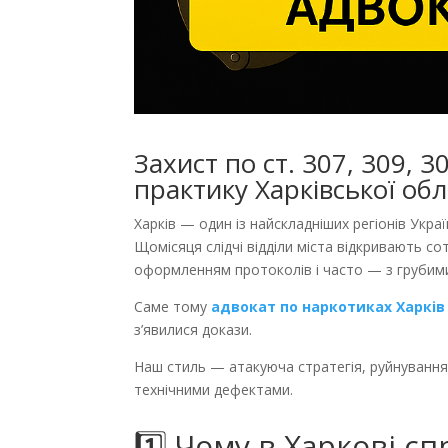
Захист по ст. 307, 309, 
практику Харківської обл
Харків — один із найскладніших регіонів Укр
Щомісяця слідчі відділи міста відкривають со
оформленням протоколів і часто — з грубим
Саме тому
адвокат по наркотиках Харків
з’явилися докази.
Наш стиль — атакуюча стратегія, руйнування 
технічними дефектами.
1️⃣ Чому в Харкові с