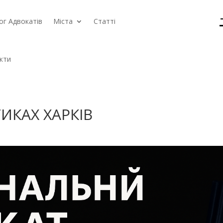
ог Адвокатів
Міста
Статті
кти
ИКАХ ХАРКІВ