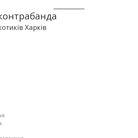
 контрабанда
котиків Харків
лі;
в.