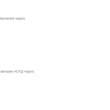
увачення через:
иключали НСРД через: