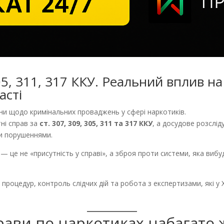
305, 311, 317 ККУ. Реальний вплив на
асті
аїни щодо кримінальних проваджень у сфері наркотиків.
тні справ за
ст. 307, 309, 305, 311 та 317 ККУ
, а досудове розслі
и порушеннями.
— це не «присутність у справі», а зброя проти системи, яка виб
процедур, контроль слідчих дій та робота з експертизами, які у 
прави по наркотиках набагато 