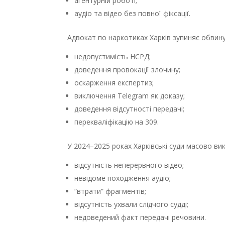
агентурній роботі;
аудіо та відео без повної фіксації.
Адвокат по наркотиках Харків зупиняє обвин
недопустимість НСРД;
доведення провокації злочину;
оскарження експертиз;
виключення Telegram як доказу;
доведення відсутності передачі;
перекваліфікацію на 309.
У 2024–2025 роках Харківські суди масово в
відсутність неперервного відео;
невідоме походження аудіо;
“втрати” фрагментів;
відсутність ухвали слідчого судді;
недоведений факт передачі речовини.