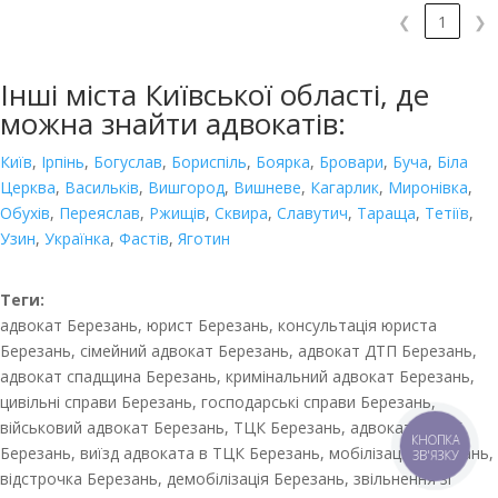
❮
1
❯
Інші міста Київської області, де
можна знайти адвокатів:
Київ
,
Ірпінь
,
Богуслав
,
Бориспіль
,
Боярка
,
Бровари
,
Буча
,
Біла
Церква
,
Васильків
,
Вишгород
,
Вишневе
,
Кагарлик
,
Миронівка
,
Обухів
,
Переяслав
,
Ржищів
,
Сквира
,
Славутич
,
Тараща
,
Тетіїв
,
Узин
,
Українка
,
Фастів
,
Яготин
Теги:
адвокат Березань, юрист Березань, консультація юриста
Березань, сімейний адвокат Березань, адвокат ДТП Березань,
адвокат спадщина Березань, кримінальний адвокат Березань,
цивільні справи Березань, господарські справи Березань,
військовий адвокат Березань, ТЦК Березань, адвокат в ТЦК
КНОПКА
Березань, виїзд адвоката в ТЦК Березань, мобілізація Березань,
ЗВ'ЯЗКУ
відстрочка Березань, демобілізація Березань, звільнення зі