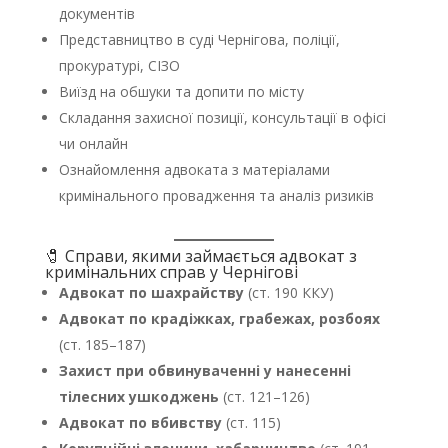
документів
Представництво в суді Чернігова, поліції,
прокуратурі, СІЗО
Виїзд на обшуки та допити по місту
Складання захисної позиції, консультації в офісі
чи онлайн
Ознайомлення адвоката з матеріалами
кримінального провадження та аналіз ризиків
🧷 Справи, якими займається адвокат з
кримінальних справ у Чернігові
Адвокат по шахрайству
(ст. 190 ККУ)
Адвокат по крадіжках, грабежах, розбоях
(ст. 185–187)
Захист при обвинуваченні у нанесенні
тілесних ушкоджень
(ст. 121–126)
Адвокат по вбивству
(ст. 115)