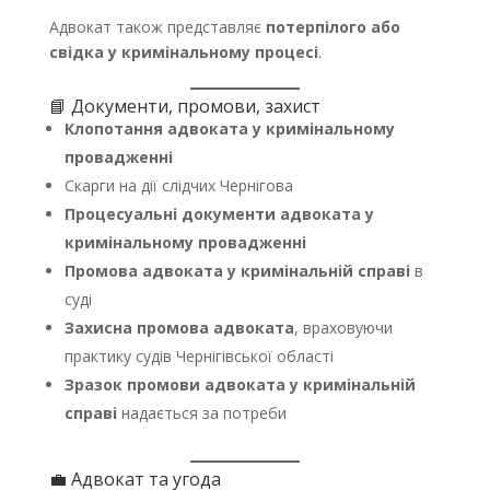
Адвокат також представляє
потерпілого або
свідка у кримінальному процесі
.
📘 Документи, промови, захист
Клопотання адвоката у кримінальному
провадженні
Скарги на дії слідчих Чернігова
Процесуальні документи адвоката у
кримінальному провадженні
Промова адвоката у кримінальній справі
в
суді
Захисна промова адвоката
, враховуючи
практику судів Чернігівської області
Зразок промови адвоката у кримінальній
справі
надається за потреби
💼 Адвокат та угода