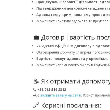
Процесуальні гарантії діяльності адв
Підтвердження повноважень адвоката
Адвокатом у кримінальному провадже
Можливість виступу адвоката як представн
💼 Договір і вартість пос
Укладення офіційного
договору з адвока
Обговорення формату співпраці: погодинно
Вартість послуг адвоката у криміналь
Можливість термінового виїзду в будь-яки
📝 Як отримати допомог
📞
+38 063 519 2312
Або
залиште заявку на сайті
. Юрист проаналі
🔗 Корисні посилання: