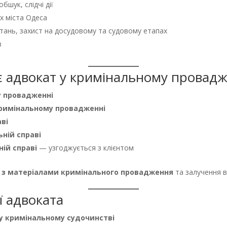
бшук, слідчі дії
ах міста Одеса
отань, захист на досудовому та судовому етапах
в
є адвокат у кримінальному провадж
у провадженні
кримінальному провадженні
ві
ній справі
ій справі
— узгоджується з клієнтом
 з матеріалами кримінального провадження
та залучення в
ії адвоката
у кримінальному судочинстві