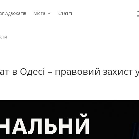
ог Адвокатів
Міста
Статті
кти
т в Одесі – правовий захист 