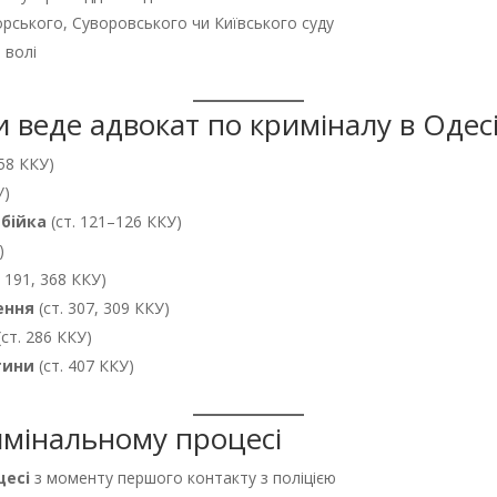
рського, Суворовського чи Київського суду
 волі
и веде адвокат по криміналу в Одес
358 ККУ)
У)
 бійка
(ст. 121–126 ККУ)
)
. 191, 368 ККУ)
ення
(ст. 307, 309 ККУ)
(ст. 286 ККУ)
тини
(ст. 407 ККУ)
кримінальному процесі
цесі
з моменту першого контакту з поліцією