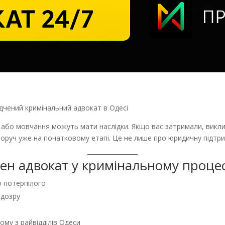
дчений кримінальний адвокат в Одесі
 або мовчання можуть мати наслідки. Якщо вас затримали, викли
оруч уже на початковому етапі. Це не лише про юридичну підтри
ен адвокат у кримінальному процес
о потерпілого
ідозру
му з райвідділів Одеси