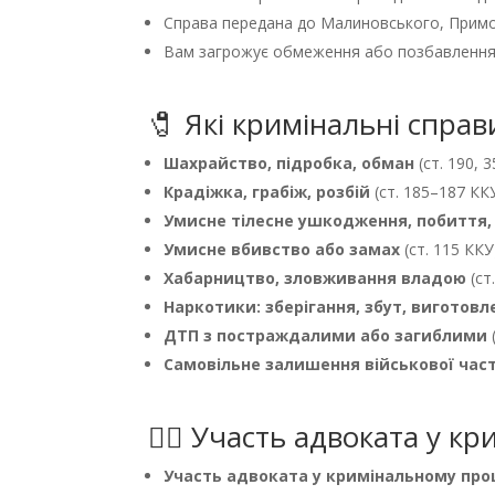
Справа передана до Малиновського, Примо
Вам загрожує обмеження або позбавлення
🧷 Які кримінальні справ
Шахрайство, підробка, обман
(ст. 190, 
Крадіжка, грабіж, розбій
(ст. 185–187 КК
Умисне тілесне ушкодження, побиття,
Умисне вбивство або замах
(ст. 115 ККУ
Хабарництво, зловживання владою
(ст
Наркотики: зберігання, збут, виготовл
ДТП з постраждалими або загиблими
Самовільне залишення військової час
👨‍⚖️ Участь адвоката у 
Участь адвоката у кримінальному про