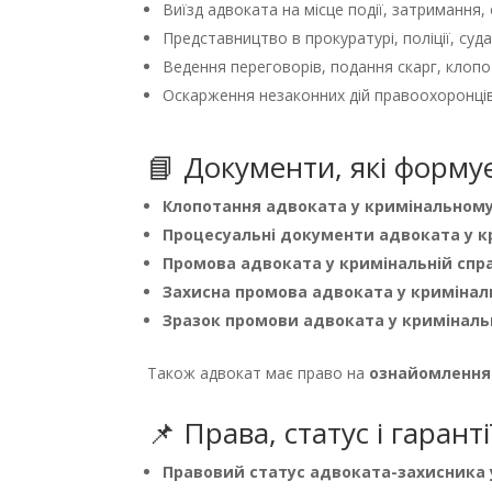
Виїзд адвоката на місце події, затримання, о
Представництво в прокуратурі, поліції, суд
Ведення переговорів, подання скарг, клоп
Оскарження незаконних дій правоохоронці
📘 Документи, які форму
Клопотання адвоката у кримінальном
Процесуальні документи адвоката у 
Промова адвоката у кримінальній спра
Захисна промова адвоката у криміналь
Зразок промови адвоката у кримінальн
Також адвокат має право на
ознайомлення
📌 Права, статус і гарант
Правовий статус адвоката-захисника 