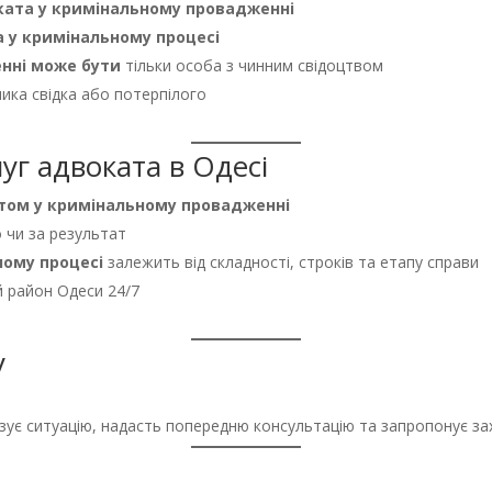
оката у кримінальному провадженні
 у кримінальному процесі
нні може бути
тільки особа з чинним свідоцтвом
ика свідка або потерпілого
луг адвоката в Одесі
том у кримінальному провадженні
 чи за результат
ному процесі
залежить від складності, строків та етапу справи
й район Одеси 24/7
у
зує ситуацію, надасть попередню консультацію та запропонує зах