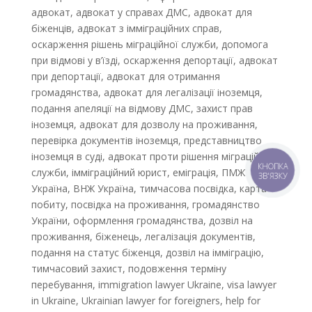
адвокат, адвокат у справах ДМС, адвокат для
біженців, адвокат з імміграційних справ,
оскарження рішень міграційної служби, допомога
при відмові у в’їзді, оскарження депортації, адвокат
при депортації, адвокат для отримання
громадянства, адвокат для легалізації іноземця,
подання апеляції на відмову ДМС, захист прав
іноземця, адвокат для дозволу на проживання,
перевірка документів іноземця, представництво
іноземця в суді, адвокат проти рішення міграційної
КНОПКА
служби, імміграційний юрист, еміграція, ПМЖ
ЗВ'ЯЗКУ
Україна, ВНЖ Україна, тимчасова посвідка, карта
побиту, посвідка на проживання, громадянство
України, оформлення громадянства, дозвіл на
проживання, біженець, легалізація документів,
подання на статус біженця, дозвіл на імміграцію,
тимчасовий захист, подовження терміну
перебування, immigration lawyer Ukraine, visa lawyer
in Ukraine, Ukrainian lawyer for foreigners, help for