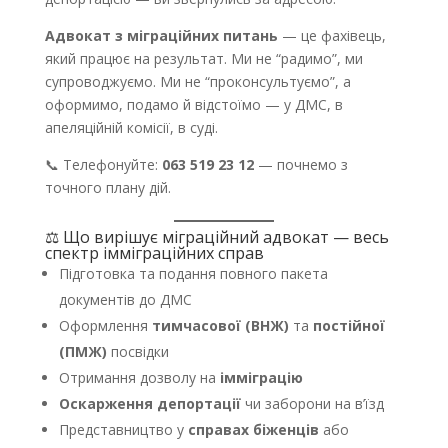
Адвокат з міграційних питань
— це фахівець,
який працює на результат. Ми не “радимо”, ми
супроводжуємо. Ми не “проконсультуємо”, а
оформимо, подамо й відстоїмо — у ДМС, в
апеляційній комісії, в суді.
📞 Телефонуйте:
063 519 23 12
— почнемо з
точного плану дій.
⚖️ Що вирішує міграційний адвокат — весь
спектр імміграційних справ
Підготовка та подання повного пакета
документів до ДМС
Оформлення
тимчасової (ВНЖ)
та
постійної
(ПМЖ)
посвідки
Отримання дозволу на
імміграцію
Оскарження депортації
чи заборони на в’їзд
Представництво у
справах біженців
або