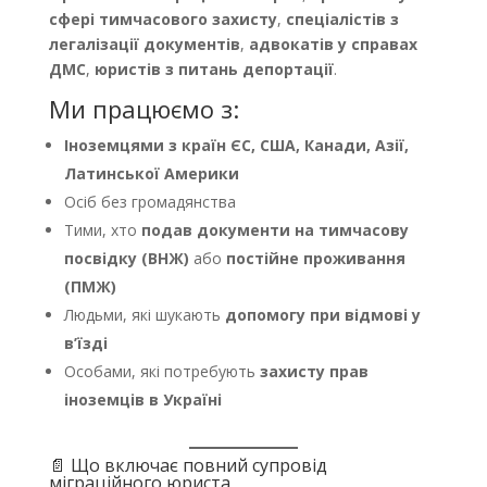
сфері тимчасового захисту
,
спеціалістів з
легалізації документів
,
адвокатів у справах
ДМС
,
юристів з питань депортації
.
Ми працюємо з:
Іноземцями з країн ЄС, США, Канади, Азії,
Латинської Америки
Осіб без громадянства
Тими, хто
подав документи на тимчасову
посвідку (ВНЖ)
або
постійне проживання
(ПМЖ)
Людьми, які шукають
допомогу при відмові у
в’їзді
Особами, які потребують
захисту прав
іноземців в Україні
📄 Що включає повний супровід
міграційного юриста