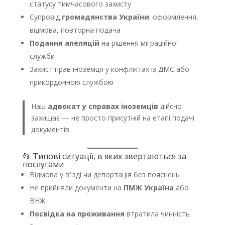
статусу тимчасового захисту
Супровід
громадянства України
: оформлення,
відмова, повторна подача
Подання апеляцій
на рішення міграційної
служби
Захист прав іноземця у конфліктах із ДМС або
прикордонною службою
Наш
адвокат у справах іноземців
дійсно
захищає — не просто присутній на етапі подачі
документів.
📂 Типові ситуації, в яких звертаються за
послугами
Відмова у в’їзді чи депортація без пояснень
Не прийняли документи на
ПМЖ Україна
або
ВНЖ
Посвідка на проживання
втратила чинність