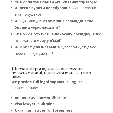
Чи можна
оскаржити депортацію
через суд?
Як
легалізувати перебування
, якщо терміни
вже порушено?
Які підстави для
отримання громадянства
України
через адвоката?
Чи можу я отримати
тимчасову посвідку
, якщо
вже мав
відмову у в’їзді
?
Як
юрист для іноземців
супроводжує під час
перевірки документів?
🌐 Іноземні громадяни — англомовні,
польськомовні, німецькомовні — теж з
нами
We provide full legal support in English.
Services include:
immigration lawyer Ukraine
visa lawyer in Ukraine
Ukrainian lawyer for foreigners