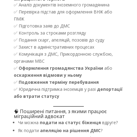
✅ Аналіз документів іноземного громадянина
✅ Перевірка підстав для оформлення ВНЖ або
ПМЖ
✅ Підготовка заяв до ДМС
✅ Контроль за строками розгляду
✅ Подання скарг, апеляцій, позовів до суду
✅ Захист в адміністративних процесах
✅ Комунікація з ДМС, Прикордонною службою,
органами МВС
✅
Оформлення громадянства України
або
оскарження відмови у ньому
✅
Подовження терміну перебування
✅ Юридична підтримка іноземців у разі
депортації
або втрати статусу
🧠 Поширені питання, з якими працює
міграційний адвокат
Чи можна
подати на статус біженця
вдруге?
Як подати
апеляцію на рішення ДМС
?