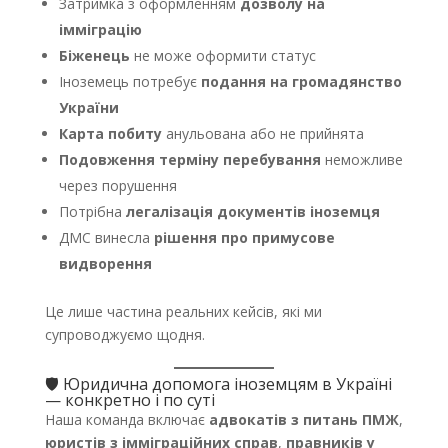
Затримка з оформленням
дозволу на
імміграцію
Біженець
не може оформити статус
Іноземець потребує
подання на громадянство
України
Карта побиту
анульована або не прийнята
Подовження терміну перебування
неможливе
через порушення
Потрібна
легалізація документів іноземця
ДМС винесла
рішення про примусове
видворення
Це лише частина реальних кейсів, які ми
супроводжуємо щодня.
🛡 Юридична допомога іноземцям в Україні
— конкретно і по суті
Наша команда включає
адвокатів з питань ПМЖ
,
юристів з імміграційних справ
,
правників у