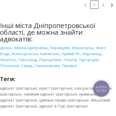
❮
1
2
❯
Інші міста Дніпропетровської
області, де можна знайти
адвокатів:
Дніпро
,
Верхньодніпровськ
,
Верхівцеве
,
Вільногірськ
,
Жовті
Води
,
Зеленодольськ
,
Кам’янське
,
Кривий Ріг
,
Марганець
,
Нікополь
,
Павлоград
,
Перещепине
,
Покров
,
Підгородне
,
П’ятихатки
,
Самар
,
Синельникове
,
Тернівка
Теги:
КНОПКА
адвокат Шахтарське, юрист Шахтарське, консультація юриста
ЗВ'ЯЗКУ
Шахтарське, сімейний адвокат Шахтарське, кримінальний
адвокат Шахтарське, цивільні справи Шахтарське, військовий
адвокат Шахтарське, адвокат в ТЦК Шахтарське