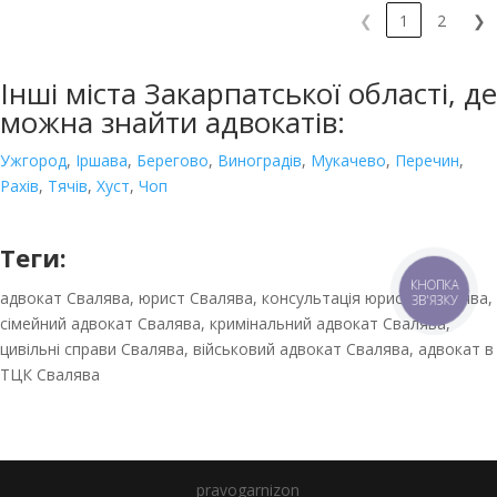
❮
1
2
❯
Інші міста Закарпатської області, де
можна знайти адвокатів:
Ужгород
,
Іршава
,
Берегово
,
Виноградів
,
Мукачево
,
Перечин
,
Рахів
,
Тячів
,
Хуст
,
Чоп
Теги:
КНОПКА
адвокат Свалява, юрист Свалява, консультація юриста Свалява,
ЗВ'ЯЗКУ
сімейний адвокат Свалява, кримінальний адвокат Свалява,
цивільні справи Свалява, військовий адвокат Свалява, адвокат в
ТЦК Свалява
pravogarnizon