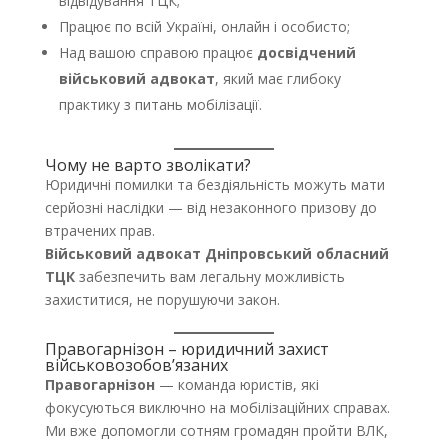
відвідування ТЦК;
Працює по всій Україні, онлайн і особисто;
Над вашою справою працює
досвідчений
військовий адвокат
, який має глибоку
практику з питань мобілізації.
Чому не варто зволікати?
Юридичні помилки та бездіяльність можуть мати
серйозні наслідки — від незаконного призову до
втрачених прав.
Військовий адвокат Дніпровський обласний
ТЦК
забезпечить вам легальну можливість
захиститися, не порушуючи закон.
Правогарнізон – юридичний захист
військовозобов’язаних
Правогарнізон
— команда юристів, які
фокусуються виключно на мобілізаційних справах.
Ми вже допомогли сотням громадян пройти ВЛК,