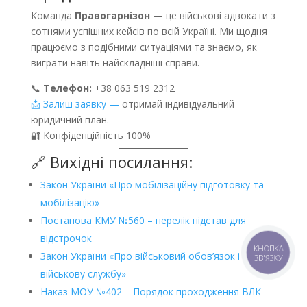
Команда
Правогарнізон
— це військові адвокати з
сотнями успішних кейсів по всій Україні. Ми щодня
працюємо з подібними ситуаціями та знаємо, як
виграти навіть найскладніші справи.
📞
Телефон:
+38 063 519 2312
📩 Залиш заявку —
отримай індивідуальний
юридичний план.
🔐 Конфіденційність 100%
🔗 Вихідні посилання:
Закон України «Про мобілізаційну підготовку та
мобілізацію»
Постанова КМУ №560 – перелік підстав для
відстрочок
КНОПКА
Закон України «Про військовий обов’язок і
ЗВ'ЯЗКУ
військову службу»
Наказ МОУ №402 – Порядок проходження ВЛК