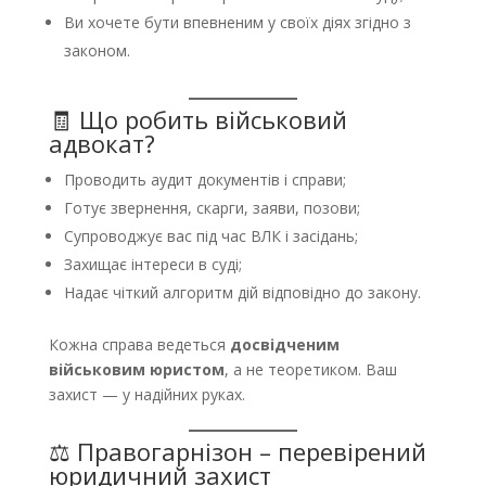
Ви хочете бути впевненим у своїх діях згідно з
законом.
🧾 Що робить військовий
адвокат?
Проводить аудит документів і справи;
Готує звернення, скарги, заяви, позови;
Супроводжує вас під час ВЛК і засідань;
Захищає інтереси в суді;
Надає чіткий алгоритм дій відповідно до закону.
Кожна справа ведеться
досвідченим
військовим юристом
, а не теоретиком. Ваш
захист — у надійних руках.
⚖ Правогарнізон – перевірений
юридичний захист