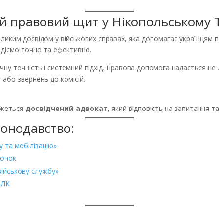
ий правовий щит у Нікопольському
ликим досвідом у військових справах, яка допомагає українцям по
 діємо точно та ефективно.
ну точність і системний підхід. Правова допомога надається не л
 або звернень до комісій.
яжеться
досвідчений адвокат
, який відповість на запитання 
конодавство:
у та мобілізацію»
рочок
військову службу»
ВЛК