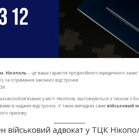
м. Нікополь
– це ваша гарантія професійного юридичного захисту
К) та отримання законної відстрочки.
39.
йськовозобов’язаних у місті Нікополь зіштовхуються з тиском з 
ами в наданні відстрочок. У таких випадках саме
військовий ю
ного призову.
ен військовий адвокат у ТЦК Нікопо