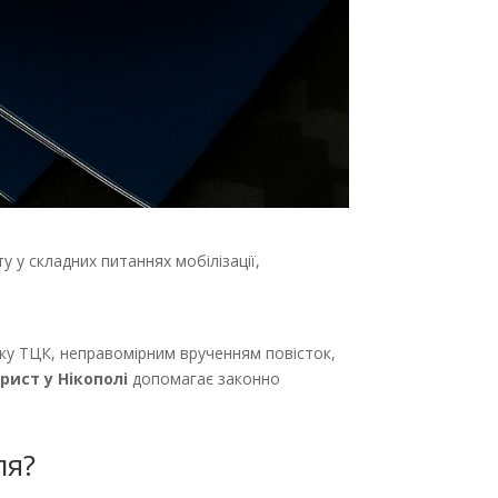
 у складних питаннях мобілізації,
боку ТЦК, неправомірним врученням повісток,
рист у Нікополі
допомагає законно
ля?