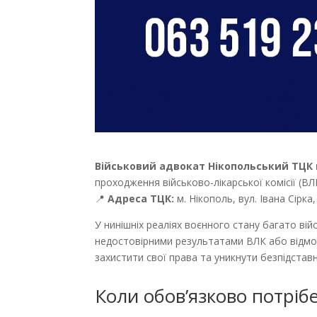
Військовий адвокат Нікопольський ТЦК 
проходження військово-лікарської комісії (ВЛ
📍
Адреса ТЦК:
м. Нікополь, вул. Івана Сірка, 
У нинішніх реаліях воєнного стану багато ві
недостовірними результатами ВЛК або відмов
захистити свої права та уникнути безпідстав
Коли обов’язково потріб