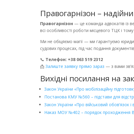
Правогарнізон – надійн
Правогарнізон
— це команда адвокатів із ве
всі особливості роботи місцевого ТЦК і тому
Ми не обіцяємо магії — ми гарантуємо юридич
судових процесах, під час подання документів
📞
Телефон: +38 063 519 2312
📩
Залиште заявку прямо зараз
— з вами зв’
Вихідні посилання на за
Закон України «Про мобілізаційну підготовк
Постанова КМУ №560 – підстави для відст
Закон України «Про військовий обов’язок і 
Наказ МОУ №402 – порядок проходження 