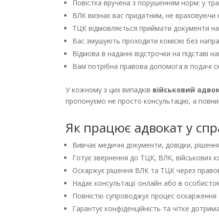
Повістка вручена з порушенням норм: у тран
ВЛК визнає вас придатним, не враховуючи 
ТЦК відмовляється приймати документи на 
Вас змушують проходити комісію без напр
Відмова в наданні відстрочки на підставі н
Вам потрібна правова допомога в подачі ска
У кожному з цих випадків
військовий адвок
пропонуємо не просто консультацію, а повни
Як працює адвокат у спра
Вивчає медичні документи, довідки, рішення
Готує звернення до ТЦК, ВЛК, військових ком
Оскаржує рішення ВЛК та ТЦК через правов
Надає консультації онлайн або в особисто
Повністю супроводжує процес оскарження а
Гарантує конфіденційність та чітке дотрим