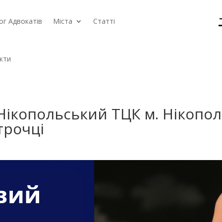
ог Адвокатів
Міста
Статті
кти
Нікопольський ТЦК м. Нікопол
строчці