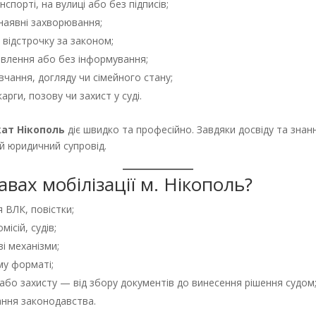
спорті, на вулиці або без підписів;
наявні захворювання;
відстрочку за законом;
авлення або без інформування;
авчання, догляду чи сімейного стану;
рги, позову чи захист у суді.
ат Нікополь
діє швидко та професійно. Завдяки досвіду та зна
й юридичний супровід.
вах мобілізації м. Нікополь?
 ВЛК, повістки;
ісій, судів;
і механізми;
му форматі;
бо захисту — від збору документів до винесення рішення судом
ання законодавства.