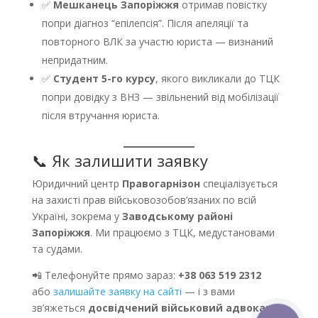
✅
Мешканець Запоріжжя
отримав повістку
попри діагноз “епілепсія”. Після апеляції та
повторного ВЛК за участю юриста — визнаний
непридатним.
✅
Студент 5-го курсу
, якого викликали до ТЦК
попри довідку з ВНЗ — звільнений від мобілізації
після втручання юриста.
📞 Як залишити заявку
Юридичний центр
Правогарнізон
спеціалізується
на захисті прав військовозобов’язаних по всій
Україні, зокрема у
Заводському районі
Запоріжжя
. Ми працюємо з ТЦК, медустановами
та судами.
📲 Телефонуйте прямо зараз:
+38 063 519 2312
або
залишайте заявку на сайті
— і з вами
зв’яжеться
досвідчений військовий адвокат
.