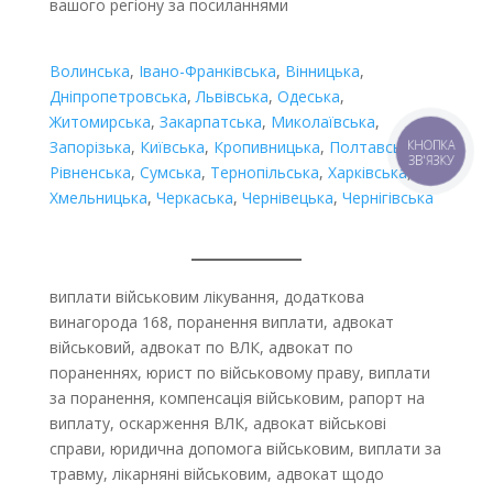
вашого регіону за посиланнями
Волинська
,
Івано-Франківська
,
Вінницька
,
Дніпропетровська
,
Львівська
,
Одеська
,
Житомирська
,
Закарпатська
,
Миколаївська
,
Запорізька
,
Київська
,
Кропивницька
,
Полтавська
,
КНОПКА
ЗВ'ЯЗКУ
Рівненська
,
Сумська
,
Тернопільська
,
Харківська
,
Хмельницька
,
Черкаська
,
Чернівецька
,
Чернігівська
виплати військовим лікування, додаткова
винагорода 168, поранення виплати, адвокат
військовий, адвокат по ВЛК, адвокат по
пораненнях, юрист по військовому праву, виплати
за поранення, компенсація військовим, рапорт на
виплату, оскарження ВЛК, адвокат військові
справи, юридична допомога військовим, виплати за
травму, лікарняні військовим, адвокат щодо