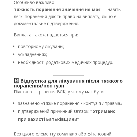
Особливо важливо:
тяжкість поранення значення не має
— навіть
легкі поранення дають право на виплату, якщо є
документальне підтвердження.
Виплата також надається при:
повторному лікуванні;
ускладненнях;
необхідності додаткових медичних процедур.
2️⃣ Відпустка для лікування після тяжкого
поранення/контузії
Підстава — рішення ВЛК, у якому має бути:
зазначено «тяжке поранення / контузія / травма»
підтверджений причинний зв’язок:
“отримано
при захисті Батьківщини”
Без цього елементу командир або фінансовий