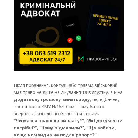
Після поранення, контузії або травми військовий
має право не лише на лікування та відпустку, а й на
додаткову грошову винагороду
, передбачену
постановою КМУ №168. Саме тому багато
звернень сьогодні пов’язані з питаннями:
“Чи маю я право на виплату?”, “Які документи
потрібні?”, “Чому відмовили?”, “Що робити,
якщо командир не подав рапорт?”