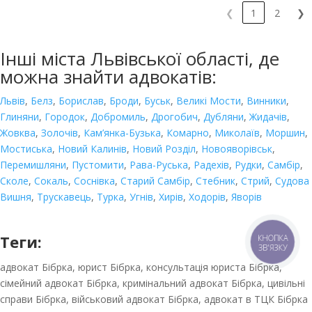
❮
1
2
❯
Інші міста Львівської області, де
можна знайти адвокатів:
Львів
,
Белз
,
Борислав
,
Броди
,
Буськ
,
Великі Мости
,
Винники
,
Глиняни
,
Городок
,
Добромиль
,
Дрогобич
,
Дубляни
,
Жидачів
,
Жовква
,
Золочів
,
Кам’янка-Бузька
,
Комарно
,
Миколаїв
,
Моршин
,
Мостиська
,
Новий Калинів
,
Новий
Розділ
,
Новояворівськ
,
Перемишляни
,
Пустомити
,
Рава-Руська
,
Радехів
,
Рудки
,
Самбір
,
Сколе
,
Сокаль
,
Соснівка
,
Старий Самбір
,
Стебник
,
Стрий
,
Судова
Вишня
,
Трускавець
,
Турка
,
Угнів
,
Хирів
,
Ходорів
,
Яворів
Теги:
КНОПКА
ЗВ'ЯЗКУ
адвокат Бібрка, юрист Бібрка, консультація юриста Бібрка,
сімейний адвокат Бібрка, кримінальний адвокат Бібрка, цивільні
справи Бібрка, військовий адвокат Бібрка, адвокат в ТЦК Бібрка