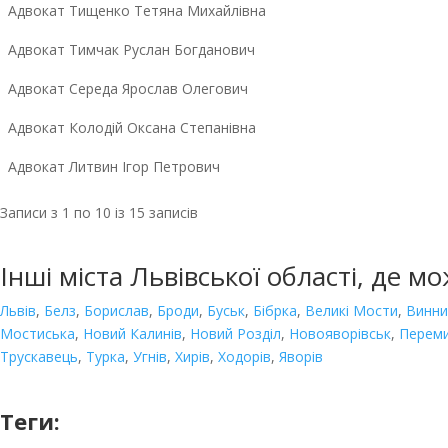
Адвокат Тищенко Тетяна Михайлівна
Адвокат Тимчак Руслан Богданович
Адвокат Середа Ярослав Олегович
Адвокат Колодій Оксана Степанівна
Адвокат Литвин Ігор Петрович
Записи з 1 по 10 із 15 записів
Інші міста Львівської області, де м
Львів
,
Белз
,
Борислав
,
Броди
,
Буськ
,
Бібрка
,
Великі Мости
,
Винни
Мостиська
,
Новий Калинів
,
Новий
Розділ
,
Новояворівськ
,
Перем
Трускавець
,
Турка
,
Угнів
,
Хирів
,
Ходорів
,
Яворів
Теги: