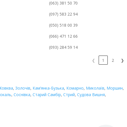
(063) 381 50 70
(097) 583 22 94
(050) 518 00 39
(066) 471 12 66
(093) 284 59 14
❮
1
2
❯
Жовква
,
Золочів
,
Кам’янка-Бузька
,
Комарно
,
Миколаїв
,
Моршин
,
окаль
,
Соснівка
,
Старий Самбір
,
Стрий
,
Судова Вишня
,