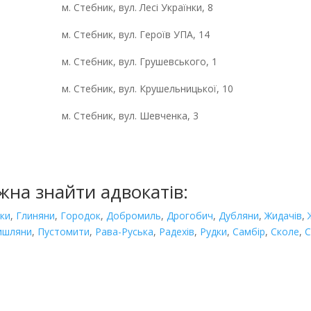
м. Стебник, вул. Лесі Українки, 8
м. Стебник, вул. Героїв УПА, 14
м. Стебник, вул. Грушевського, 1
м. Стебник, вул. Крушельницької, 10
м. Стебник, вул. Шевченка, 3
ожна знайти адвокатів:
ки
,
Глиняни
,
Городок
,
Добромиль
,
Дрогобич
,
Дубляни
,
Жидачів
,
ишляни
,
Пустомити
,
Рава-Руська
,
Радехів
,
Рудки
,
Самбір
,
Сколе
,
С