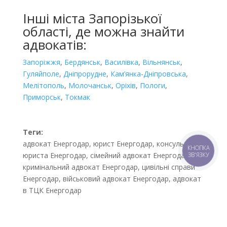
Інші міста Запорізької
області, де можна знайти
адвокатів:
Запоріжжя
,
Бердянськ
,
Василівка
,
Вільнянськ
,
Гуляйполе
,
Дніпрорудне
,
Кам’янка-Дніпровська
,
Мелітополь
,
Молочанськ
,
Оріхів
,
Пологи
,
Приморськ
,
Токмак
Теги:
адвокат Енергодар, юрист Енергодар, консультація
КНОПКА
юриста Енергодар, сімейний адвокат Енергодар,
ЗВ'ЯЗКУ
кримінальний адвокат Енергодар, цивільні справи
Енергодар, військовий адвокат Енергодар, адвокат
в ТЦК Енергодар