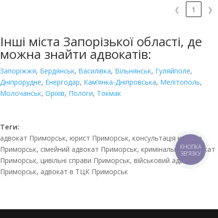
❮
1
❯
Інші міста Запорізької області, де
можна знайти адвокатів:
Запоріжжя
,
Бердянськ
,
Василівка
,
Вільнянськ
,
Гуляйполе
,
Дніпрорудне
,
Енергодар
,
Кам’янка-Дніпровська
,
Мелітополь
,
Молочанськ
,
Оріхів
,
Пологи
,
Токмак
Теги:
адвокат Приморськ, юрист Приморськ, консультація юриста
КНОПКА
Приморськ, сімейний адвокат Приморськ, кримінальний адвокат
ЗВ'ЯЗКУ
Приморськ, цивільні справи Приморськ, військовий адвокат
Приморськ, адвокат в ТЦК Приморськ