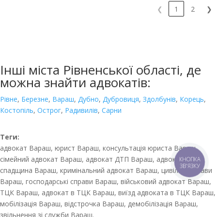
❮
1
2
❯
Інші міста Рівненської області, де
можна знайти адвокатів:
Рівне
,
Березне
,
Вараш
,
Дубно
,
Дубровиця
,
Здолбунів
,
Корець
,
Костопіль
,
Острог
,
Радивилів
,
Сарни
Теги:
адвокат Вараш, юрист Вараш, консультація юриста Вараш,
сімейний адвокат Вараш, адвокат ДТП Вараш, адвокат
КНОПКА
ЗВ'ЯЗКУ
спадщина Вараш, кримінальний адвокат Вараш, цивільні справи
Вараш, господарські справи Вараш, військовий адвокат Вараш,
ТЦК Вараш, адвокат в ТЦК Вараш, виїзд адвоката в ТЦК Вараш,
мобілізація Вараш, відстрочка Вараш, демобілізація Вараш,
звільнення зі служби Вараш.