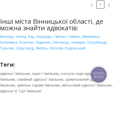
❮
1
❯
Інші міста Вінницької області, де
можна знайти адвокатів:
Вінниця
,
Іллінці
,
Бар
,
Бершадь
,
Гайсин
,
Гнівань
,
Жмеринка
,
Калинівка
,
Козятин
,
Ладижин
,
Липовець
,
Немирів
,
Погребище
,
Тульчин
,
Шаргород
,
Ямпіль
,
Могилів-Подільський
Теги:
адвокат Хмільник, юрист Хмільник, консультація юриста
КНОПКА
ЗВ'ЯЗКУ
Хмільник, сімейний адвокат Хмільник, кримінальний адвокат
Хмільник, цивільні справи Хмільник, військовий адвокат Хмільник,
адвокат в ТЦК Хмільник