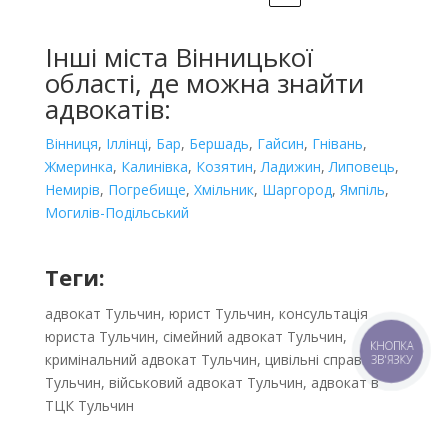
Інші міста Вінницької
області, де можна знайти
адвокатів:
Вінниця
,
Іллінці
,
Бар
,
Бершадь
,
Гайсин
,
Гнівань
,
Жмеринка
,
Калинівка
,
Козятин
,
Ладижин
,
Липовець
,
Немирів
,
Погребище
,
Хмільник
,
Шаргород
,
Ямпіль
,
Могилів-Подільський
Теги:
адвокат Тульчин, юрист Тульчин, консультація
юриста Тульчин, сімейний адвокат Тульчин,
КНОПКА
кримінальний адвокат Тульчин, цивільні справи
ЗВ'ЯЗКУ
Тульчин, військовий адвокат Тульчин, адвокат в
ТЦК Тульчин